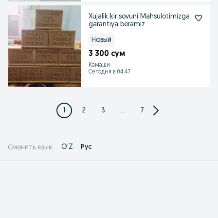
Xujalik kir sovuni Mahsulotimizga
garantiya beramiz
Новый
3 300 сум
Камаши
Сегодня в 04:47
1
2
3
...
7
O'Z
Рус
Сменить язык: