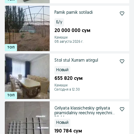
Parnik parnik sotiladi
Б/у
20 000 000 сум
Камаши
08 августа 2026 г.
Stol stul Xurram atirgul
Новый
655 820 сум
Камаши
Сегодня в 12:30
Grilyata klassicheskiy grilyata
piramidalniy reechniy reyechni
PC-14
Новый
190 784 сум