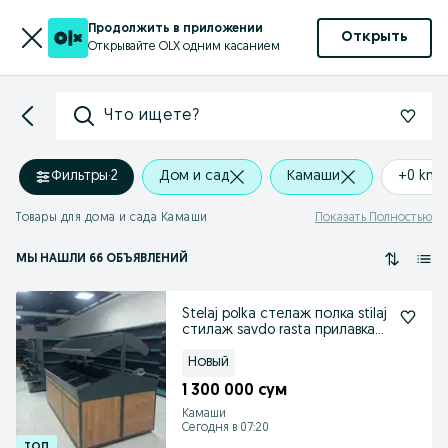
Продолжить в приложении
Открыть
Открывайте OLX одним касанием
Что ищете?
Фильтры
·
2
Дом и сад
Камаши
+0 km
Товары для дома и сада Камаши
Показать Полностью
МЫ НАШЛИ 66 ОБЪЯВЛЕНИЙ
Stelaj polka стелаж полка stilaj
стилаж savdo rasta прилавка
стеллаж
Новый
1 300 000 сум
Камаши
Сегодня в 07:20