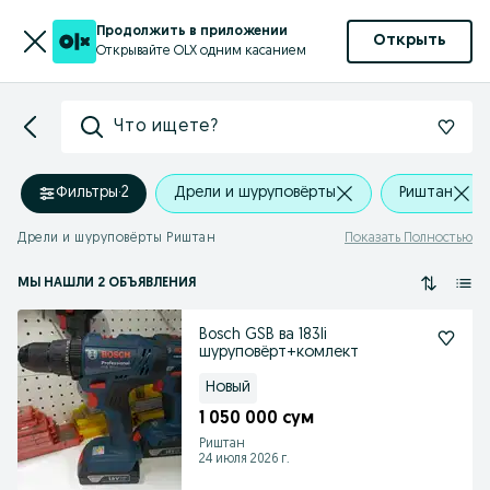
Продолжить в приложении
Открыть
Открывайте OLX одним касанием
Что ищете?
Фильтры
·
2
Дрели и шуруповёрты
Риштан
Дрели и шуруповёрты Риштан
Показать Полностью
МЫ НАШЛИ 2 ОБЪЯВЛЕНИЯ
Bosch GSB ва 183li
шуруповёрт+комлект
Новый
1 050 000 сум
Риштан
24 июля 2026 г.