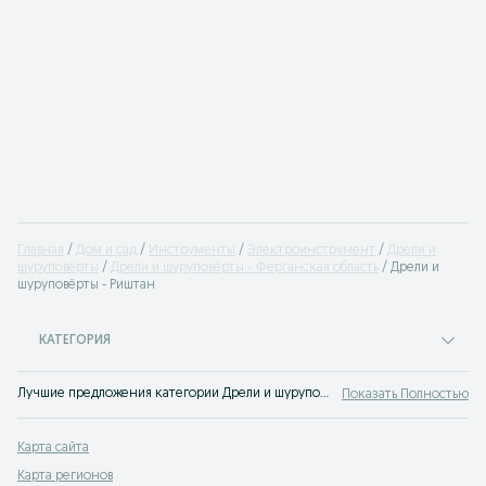
Главная
Дом и сад
Инструменты
Электроинструмент
Дрели и
шуруповёрты
Дрели и шуруповёрты - Ферганская область
Дрели и
шуруповёрты - Риштан
КАТЕГОРИЯ
Лучшие предложения категории Дрели и шуруповёрты Риштан. Большой выбор товаров и услуг по выгодным ценам на OLX! Множество предложений на OLX.uz!
Показать Полностью
Карта сайта
Карта регионов