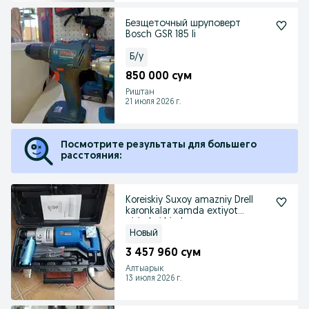
Безщеточный шруповерт
Bosch GSR 185 li
Б/у
850 000 сум
Риштан
21 июля 2026 г.
Посмотрите результаты для большего
расстояния:
Koreiskiy Suxoy amazniy Drell
karonkalar xamda extiyot
qisimlari bizda
Новый
3 457 960 сум
Алтыарык
13 июля 2026 г.