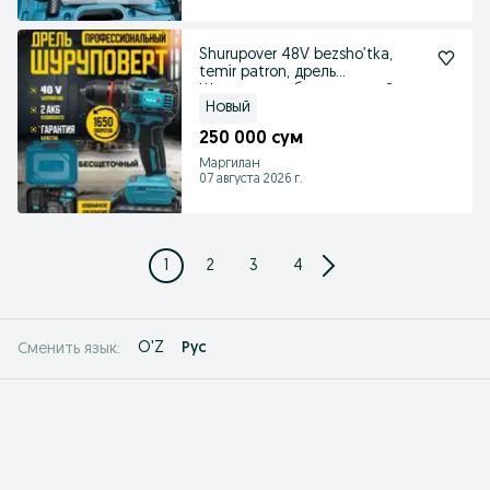
Shurupover 48V bezsho’tka,
temir patron, дрель
Шуруповерт бесщеточный
Новый
250 000 сум
Маргилан
07 августа 2026 г.
1
2
3
4
O'Z
Рус
Сменить язык: