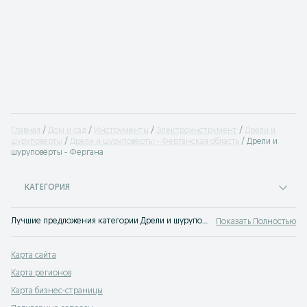
Главная
Дом и сад
Инструменты
Электроинструмент
Дрели и
шуруповёрты
Дрели и шуруповёрты - Ферганская область
Дрели и
шуруповёрты - Фергана
КАТЕГОРИЯ
Лучшие предложения категории Дрели и шуруповёрты Фергана. Большой выбор товаров и услуг по выгодным ценам на OLX! Множество предложений на OLX.uz!
Показать Полностью
Карта сайта
Карта регионов
Карта бизнес-страницы