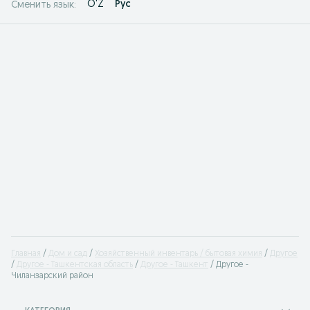
O'Z
Рус
Сменить язык:
Главная
Дом и сад
Хозяйственный инвентарь / бытовая химия
Другое
Другое - Ташкентская область
Другое - Ташкент
Другое -
Чиланзарский район