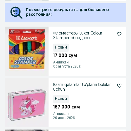
Посмотрите результаты для большего
расстояния:
Фломастеры Luxor Colour
Stamper обладают
привлекательными
штампиками.
Новый
17 000 сум
Андижан
03 августа 2026 г.
Rasm qalamlar to'plami bolalar
uchun
Новый
167 000 сум
Андижан
26 июля 2026 г.