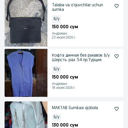
Talaba va o'quvchilar uchun
sumka
Б/у
150 000 сум
Андижан
23 июля 2026 г.
Кофта динная без рукавов. Б/у
Шерсть. раз. 54.пр.Турция.
Б/у
150 000 сум
Андижан
18 июля 2026 г.
MAKTAB Sumkasi qizbola
Б/у
130 000 сум