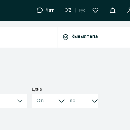
Уведомле
Чат
O'Z
Рус
Цена