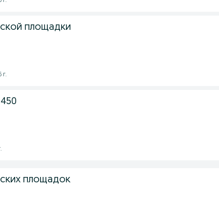
 г.
тской площадки
 г.
 450
.
тских площадок