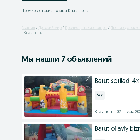
Прочие детские товары Кызылтепа
Главная
Детский мир
Прочие детские товары
Прочие детские 
- Кызылтепа
Мы нашли 7 объявлений
Batut sotiladi 4
Б/у
Кызылтепа - 02 августа 202
Batut oilaviy biz