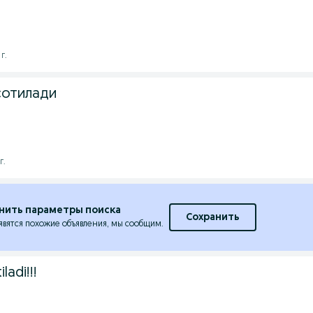
г.
сотилади
г.
нить параметры поиска
Сохранить
явятся похожие объявления, мы сообщим.
ladi!!!