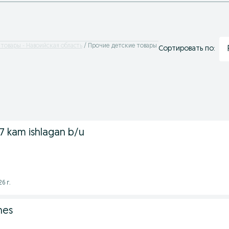
товары - Навоийская область
Прочие детские товары
Сортировать по:
×7 kam ishlagan b/u
6 г.
nes