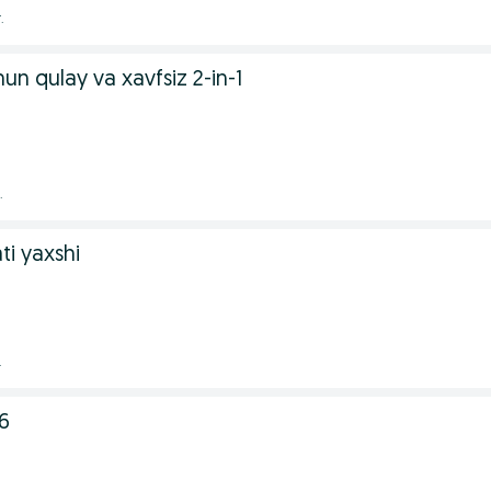
.
un qulay va xavfsiz 2-in-1
.
ti yaxshi
.
6