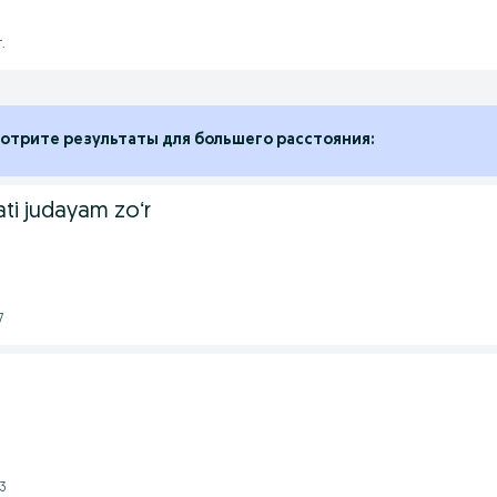
.
отрите результаты для большего расстояния:
fati judayam zoʻr
7
23