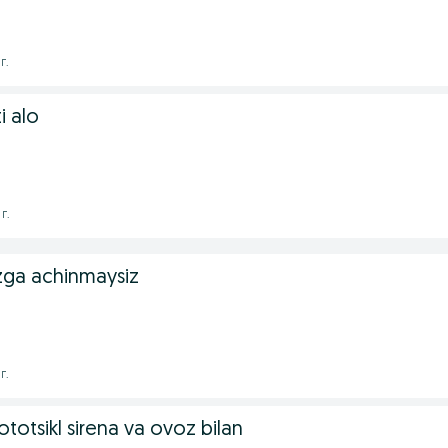
г.
i alo
г.
izga achinmaysiz
г.
totsikl sirena va ovoz bilan