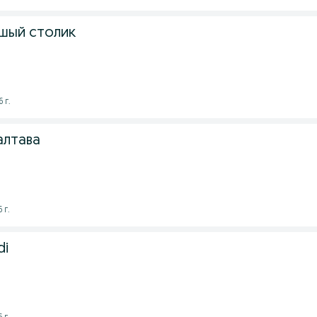
шый столик
 г.
алтава
 г.
di