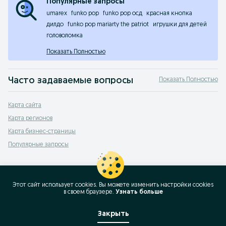
Популярные запросы
umarex
funko pop
funko pop осд
красная кнопка
дилдо
funko pop mariarty the patriot
игрушки для детей
головоломка
Показать Полностью
Часто задаваемые вопросы
Показать Полностью
Как выбрать подходящую игрушку для ребенка?
Карта сайта
При выборе игрушки учитывайте возраст и интересы ребенка. На OLX в Узб
Карта регионов
Какие виды игрушек популярны среди детей в Узбекистан
Карта бизнес-страницы
В Узбекистане дети предпочитают игрушки, способствующие развитию, так
Популярные запросы
Сколько стоит игрушка для детей в среднем?
Цена игрушек может варьироваться в зависимости от типа и бренда. На OL
Как обеспечить безопасность детей при выборе игрушек?
Этот сайт использует cookies. Вы можете изменить настройки cookies
Приобретайте игрушки, соответствующие стандартам безопасности. Обращ
в своeм браузере.
Узнать больше
Какие игрушки подходят для развития моторики младенце
Закрыть
Для развития моторики у младенцев подходят мягкие игрушки, пирамидки