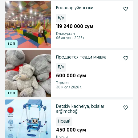
Болалар уйингохи
Б/у
119 240 000 сум
Кумкурган
06 августа 2026 г.
Продается тедди мишка
Б/у
600 000 сум
Термез
30 июля 2026 г.
Detskiy kachelya, bolalar
arğimchoği
Новый
450 000 сум
Шурчи