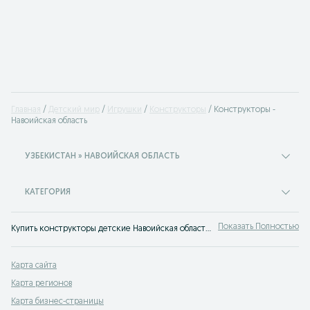
Главная
Детский мир
Игрушки
Конструкторы
Конструкторы -
Навоийская область
УЗБЕКИСТАН » НАВОИЙСКАЯ ОБЛАСТЬ
КАТЕГОРИЯ
Показать Полностью
Купить конструкторы детские Навоийская область ⚡️ Продажа конструкторов для детей по лучшим ценам ✌ Выгодные цены на новые и Б/У детские игрушки на OLX.uz!
Карта сайта
Карта регионов
Карта бизнес-страницы