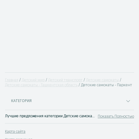
Главная
Детский мир
Детский транспорт
Детские самокаты
Детские самокаты - Ташкентская область
Детские самокаты - Паркент
КАТЕГОРИЯ
Лучшие предложения категории Детские самокаты Паркент. Большой выбор товаров и услуг по выгодным ценам на OLX! Множество предложений на OLX.uz!
Показать Полностью
Карта сайта