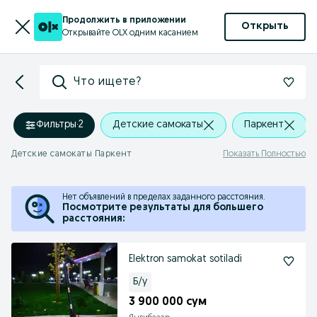
Продолжить в приложении
Открыть
Открывайте OLX одним касанием
Что ищете?
Фильтры
·
2
Детские самокаты
Паркент
Детские самокаты Паркент
Показать Полностью
Нет объявлений в пределах заданного расстояния.
Посмотрите результаты для большего
расстояния:
Elektron samokat sotiladi
Б/у
3 900 000 сум