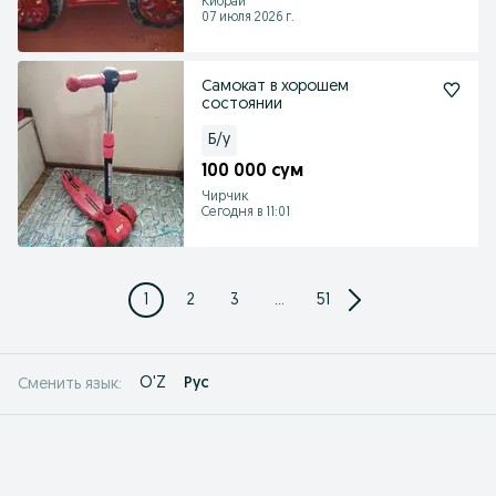
Кибрай
07 июля 2026 г.
Самокат в хорошем
состоянии
Б/у
100 000 сум
Чирчик
Сегодня в 11:01
1
2
3
...
51
O'Z
Рус
Сменить язык: