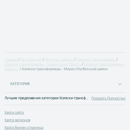
Главная
Детский мир
Детские коляски
Коляски-трансформеры
Коляски-трансформеры - Ташкентская область
Коляски-трансформеры -
Ташкент
Коляски-трансформеры - Мирзо-Улугбекский район
КАТЕГОРИЯ
Лучшие предложения категории Коляски-трансформеры Ташкент. Большой выбор товаров и услуг по выгодным ценам на OLX! Множество предложений на OLX.uz!
Показать Полностью
Карта сайта
Карта регионов
Карта бизнес-страницы