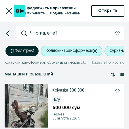
Продолжить в приложении
Открыть
Открывайте OLX одним касанием
Что ищете?
Фильтры
·
2
Коляски-трансформеры
Сурхандар
Коляски-трансформеры Сурхандарьинская область
Показать Полностью
МЫ НАШЛИ 11 ОБЪЯВЛЕНИЙ
Kolyaska 600 000
Б/у
600 000 сум
Термез
06 августа 2026 г.