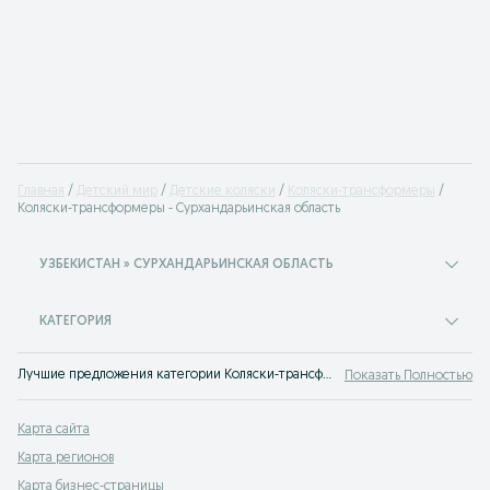
Главная
Детский мир
Детские коляски
Коляски-трансформеры
Коляски-трансформеры - Сурхандарьинская область
УЗБЕКИСТАН » СУРХАНДАРЬИНСКАЯ ОБЛАСТЬ
КАТЕГОРИЯ
Лучшие предложения категории Коляски-трансформеры Сурхандарьинская область. Большой выбор товаров и услуг по выгодным ценам на OLX! Множество предложений на OLX.uz!
Показать Полностью
Карта сайта
Карта регионов
Карта бизнес-страницы