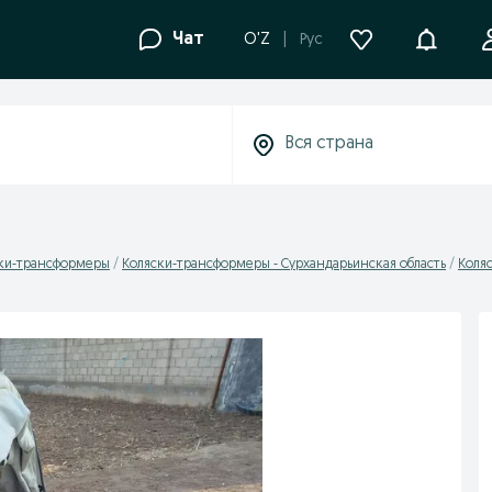
Уведомле
Чат
O'Z
Рус
ки-трансформеры
Коляски-трансформеры - Сурхандарьинская область
Коля