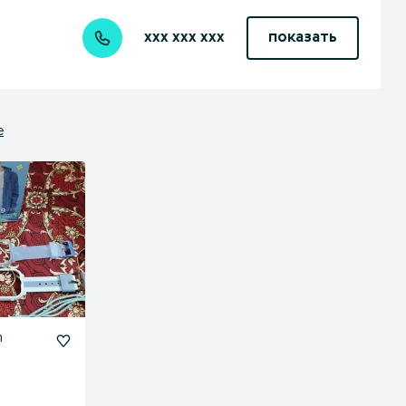
xxx xxx xxx
показать
е
h