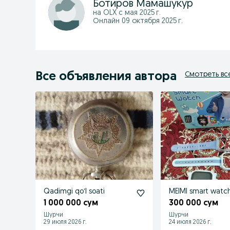
Ботиров Мамашукур
на OLX с
мая 2025 г.
Онлайн 09 октября 2025 г.
Все объявления автора
Смотреть вс
Qadimgi qoʻl soati
MEIMI smart watc
1 000 000 сум
300 000 сум
Шурчи
Шурчи
29 июля 2026 г.
24 июля 2026 г.