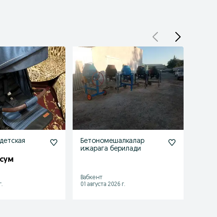
детская
Бетономешалкалар
2106 
ижарага берилади
14 3
 сум
Вабкент
Терме
.
01 августа 2026 г.
15 июл