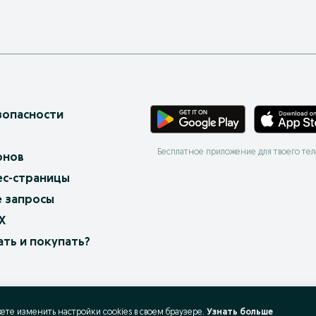
зопасности
Бесплатное приложение для твоего те
онов
ес-страницы
 запросы
X
ать и покупать?
жете изменить настройки cookies в своeм браузере.
Узнать больше