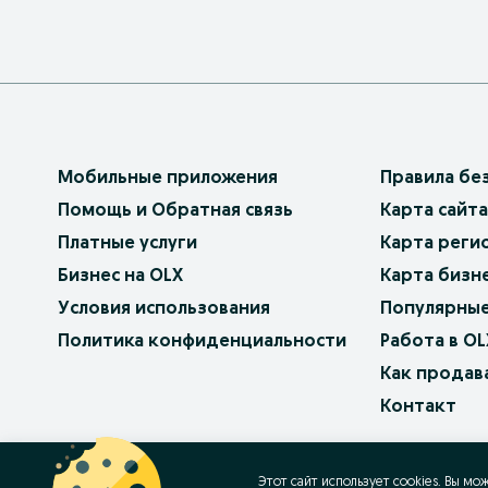
Мобильные приложения
Правила бе
Помощь и Обратная связь
Карта сайта
Платные услуги
Карта реги
Бизнес на OLX
Карта бизн
Условия использования
Популярные
Политика конфиденциальности
Работа в OL
Как продав
Контакт
OLX.bg
OLX.pl
OLX.ro
OLX.ua
OLX.pt
Этот сайт использует cookies. Вы мо