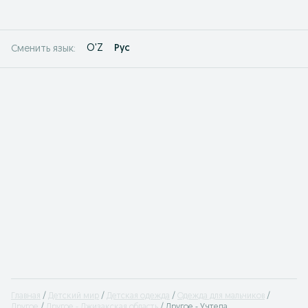
O'Z
Рус
Сменить язык:
Главная
Детский мир
Детская одежда
Одежда для мальчиков
Другое
Другое - Джизакская область
Другое - Учтепа