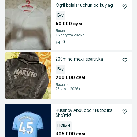
Ogʻil bolalar uchun oq kuylag
Б/у
50 000 сум
Джизак
03 августа 2026 г.
9
200ming mexli spartivka
Б/у
200 000 сум
Джизак
26 июля 2026 г.
Husanov Abduqodir Futbo'lka
Sho'rtik!
Новый
306 000 сум