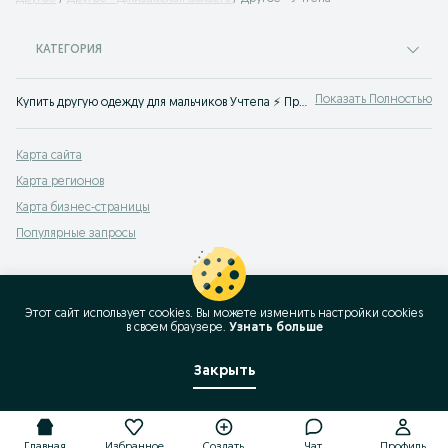
КАТЕГОРИЯ
Показать Полностью
Купить другую одежду для мальчиков Учтепа ⚡️ Продажа другой одежды для мальчиков по лучшим ценам ✌ Выгодные цены на новую и Б/У детскую одежду на OLX.uz!
Карта сайта
Карта регионов
Карта бизнес-страницы
Популярные запросы
Этот сайт использует cookies. Вы можете изменить настройки cookies
в своeм браузере.
Узнать больше
Закрыть
Главная
Избранное
Создать
Чат
Профиль