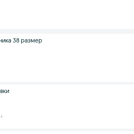
чика 38 размер
вки
г.