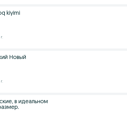
oq kiyimi
г.
кий Новый
г.
ские, в идеальном
размер.