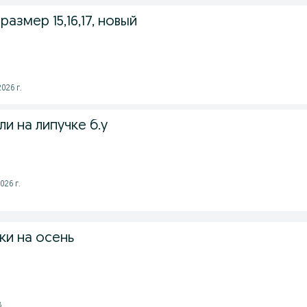
азмер 15,16,17, новый
026 г.
и на липучке б.у
026 г.
ки на осень
8