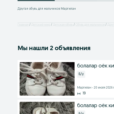
Другая обувь для мальчиков Маргилан
Главная
Детский мир
Детская обувь
Обувь для мальчиков
Дру
Мы нашли 2 объявления
болалар оёк к
Б/у
Маргилан - 20 июля 2026 г
19
болалар оёк к
Б/у