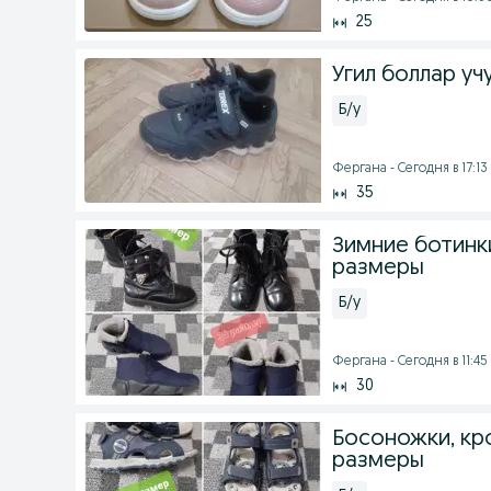
25
Угил боллар уч
Б/у
Фергана - Сегодня в 17:13
35
Зимние ботинки
размеры
Б/у
Фергана - Сегодня в 11:45
30
Босоножки, кро
размеры