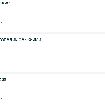
ские
г.
топедик оёқ кийми
г.
раз
г.