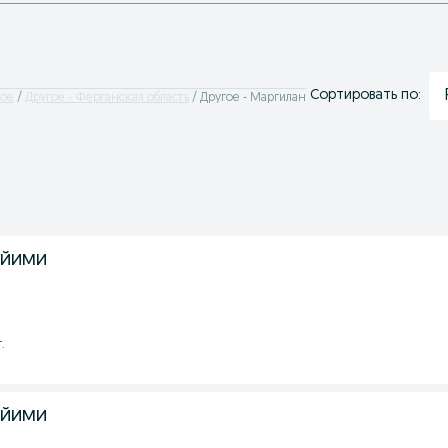
Сортировать по:
гое
Другое - Ферганская область
Другое - Маргилан
ийими
.
ийими