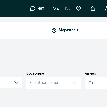
Уведомле
Чат
O'Z
Рус
Состояние
Размер
Все объявления