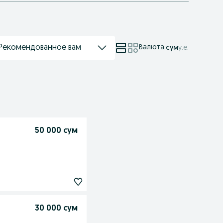
Рекомендованное вам
Валюта
:
сум
у.е.
50 000 сум
30 000 сум