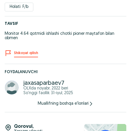
Holati: F/b
TAVSIF
Monitor 4.64 qotmidi ishlashi chotki pioner maytafon bilan
obmen
Shikoyat qilish
FOYDALANUVCHI
jaxasaparbaev7
OLXda
noyabr, 2022
beri
So'nggi faollik 31-iyul, 2025
Muallifning boshqa e'lonlari
Qorovul
,