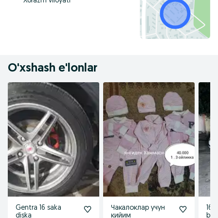
Xorazm viloyati
O'xshash e'lonlar
Gentra 16 saka
Чакалоклар учун
16 
diska
кийим
balo