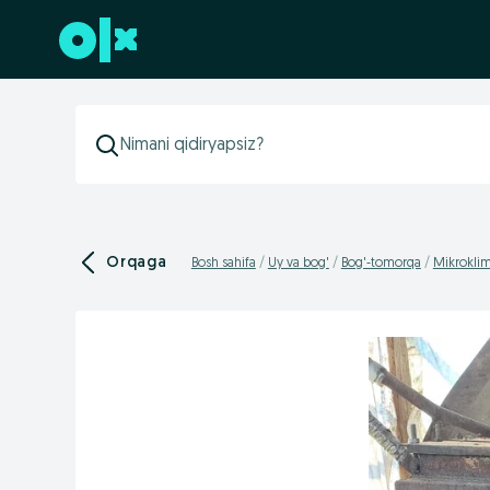
Futerga oʻtish
Orqaga
Bosh sahifa
Uy va bog'
Bog'-tomorqa
Mikroklima