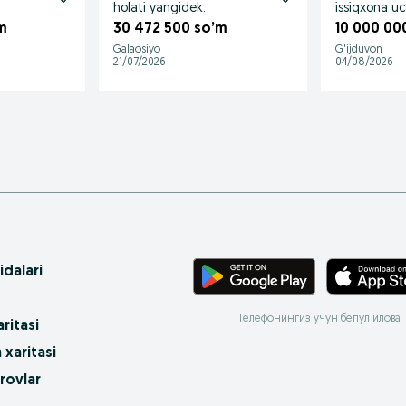
holati yangidek.
issiqxona u
m
30 472 500 so’m
10 000 00
Galaosiyo
G'ijduvon
21/07/2026
04/08/2026
idalari
Телефонингиз учун бепул илова
ritasi
 xaritasi
rovlar