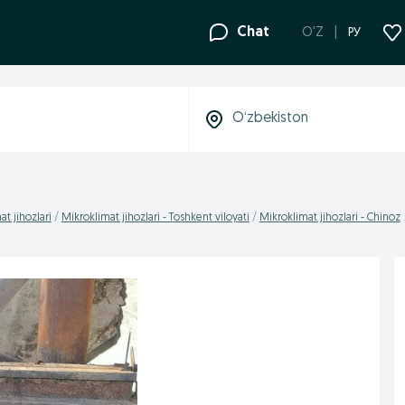
Chat
O'Z
РУ
t jihozlari
Mikroklimat jihozlari - Toshkent viloyati
Mikroklimat jihozlari - Chinoz