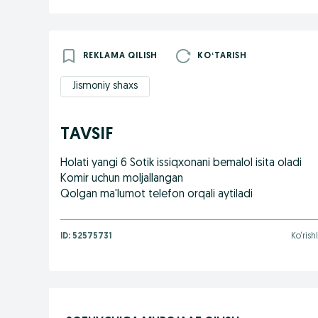
REKLAMA QILISH
KOʻTARISH
Jismoniy shaxs
TAVSIF
Holati yangi 6 Sotik issiqxonani bemalol isita oladi
Komir uchun moljallangan
Qolgan ma'lumot telefon orqali aytiladi
ID:
52575731
Ko‘rish