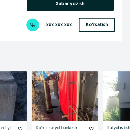
Xabar yozish
xxx xxx xxx
Ko'rsatish
an 1 yil
Ko'mir katyol bunkerlik
Katyol isitis