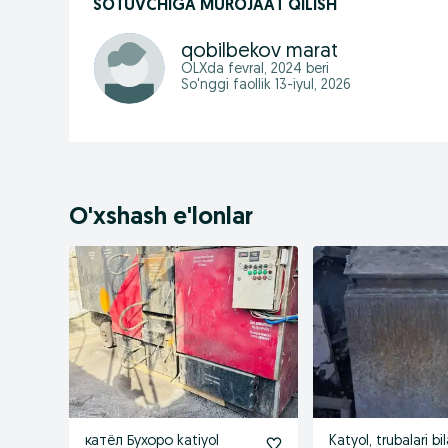
SOTUVCHIGA MUROJAAT QILISH
qobilbekov marat
OLXda
fevral, 2024
beri
So'nggi faollik 13-iyul, 2026
O'xshash e'lonlar
катёл Бухоро katiyol
Katyol, trubalari bil