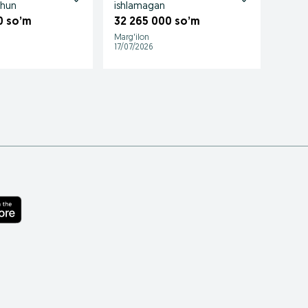
chun
ishlamagan
тепли
0 so’m
32 265 000 so’m
4 50
Marg'ilon
Qibray
17/07/2026
12/07/