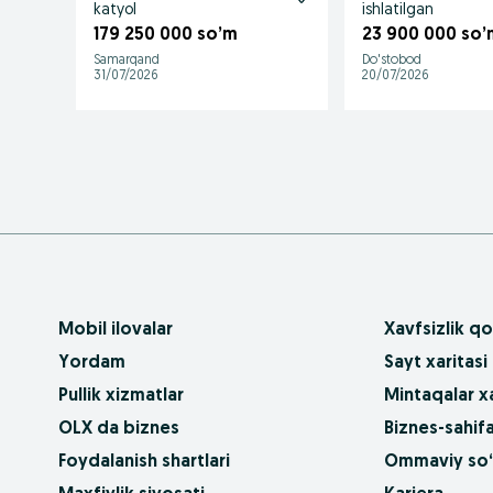
katyol
ishlatilgan
179 250 000 so’m
23 900 000 so’
Samarqand
Do'stobod
31/07/2026
20/07/2026
Mobil ilovalar
Xavfsizlik qo
Yordam
Sayt xaritasi
Pullik xizmatlar
Mintaqalar xa
OLX da biznes
Biznes-sahifa
Foydalanish shartlari
Ommaviy so‘