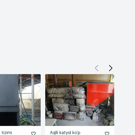
h tizimi
Aqlli katyol ko'p
Катй