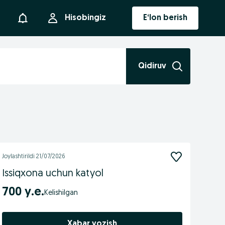
Bildirishnoma
Hisobingiz
E‘lon berish
Qidiruv
Joylashtirildi
21/07/2026
Issiqxona uchun katyol
700 у.е.
Xabar yozish