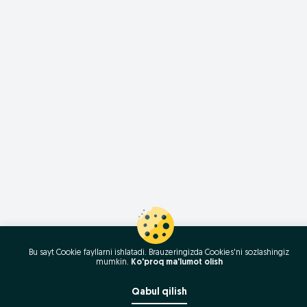
Bu sayt Cookie fayllarni ishlatadi. Brauzeringizda Cookies'ni sozlashingiz
mumkin.
Ko'proq ma'lumot olish
Qabul qilish