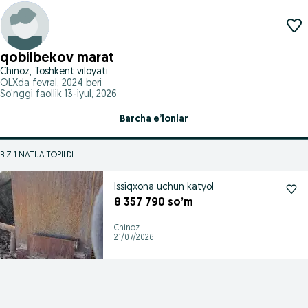
qobilbekov marat
Chinoz, Toshkent viloyati
OLXda
fevral, 2024
beri
So'nggi faollik 13-iyul, 2026
Barcha e’lonlar
BIZ 1 NATIJA TOPILDI
Issiqxona uchun katyol
8 357 790 so’m
Chinoz
21/07/2026