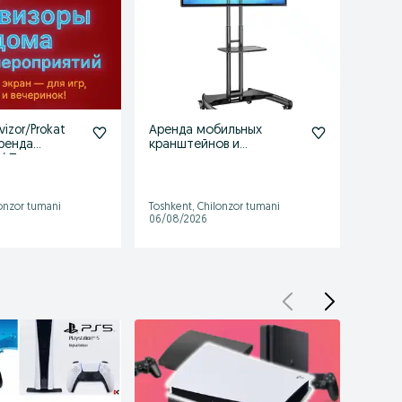
vizor/Prokat
Аренда мобильных
Arenda
Аренда
кранштейнов и
Smart
/ Прокат
телевизоров
Плей
lonzor tumani
Toshkent, Chilonzor tumani
Toshke
06/08/2026
31/07/