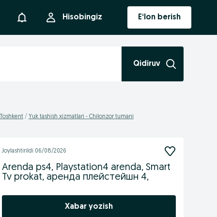
Bildirishnoma
Hisobingiz
E‘lon berish
Qidiruv
- Toshkent
Yuk tashish xizmatlari - Chilonzor tumani
Joylashtirildi
06/08/2026
Arenda ps4, Playstation4 arenda, Smart
Tv prokat, аренда плейстейшн 4,
Xabar yozish