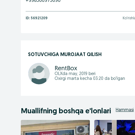
+998500975090
ID:
56921209
Ko‘rishl
SOTUVCHIGA MUROJAAT QILISH
RentBox
OLXda
may, 2019
beri
Oxirgi marta kecha 03:20 da bo'lgan
Muallifning boshqa e'lonlari
Hammasi