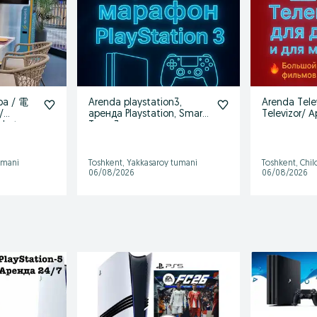
ра / 電
Arenda playstation3,
Arenda Tele
/
аренда Playstation, Smart
Televizor/ 
okat
Tv, ps3
телевизора
телевизор
umani
Toshkent, Yakkasaroy tumani
Toshkent, Chi
06/08/2026
06/08/2026