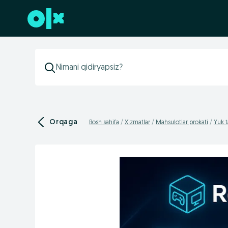
Futerga oʻtish
Orqaga
Bosh sahifa
Xizmatlar
Mahsulotlar prokati
Yuk t