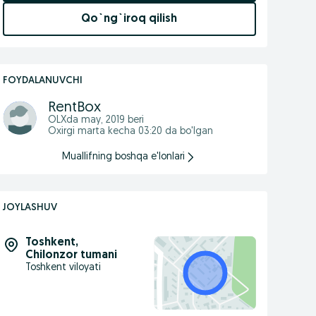
Qo`ng`iroq qilish
FOYDALANUVCHI
RentBox
OLXda
may, 2019
beri
Oxirgi marta kecha 03:20 da bo'lgan
Muallifning boshqa e'lonlari
JOYLASHUV
Toshkent
,
Chilonzor tumani
Toshkent viloyati