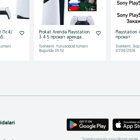
т Пс4/
Prokat Arenda Playstation
Playstation
s5
3 4 5 прокат аренда
прокат
плейстейшен PS
 tumani
Toshkent, Yunusobod tumani
Toshkent, Sirg‘
Bugunda 05:52
07/08/2026
idalari
Телефонингиз учун бепул илова