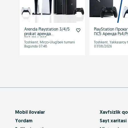
Arenda Playstation 3/4/5
PlayStation Прока
prokat аренда
ПС5 Аренда Ps4/P
PS3/PS4/PS5 пракат
аренда
Toshkent, Mirzo-Ulug‘bek tumani
Toshkent, Yakkasaroy
Bugunda 07:48
07/08/2026
Mobil ilovalar
Xavfsizlik qo
Yordam
Sayt xaritasi