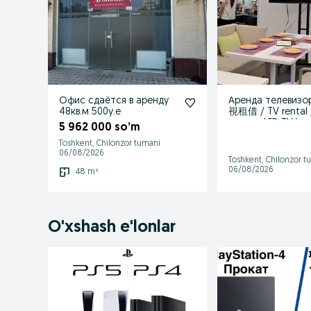
Офис сдаётся в аренду
Аренда телевизо
48кв.м 500у.е
視租借 / TV rental 
прокат LED TV/ pr
5 962 000 so’m
televizor
Toshkent, Chilonzor tumani
06/08/2026
Toshkent, Chilonzor t
06/08/2026
48 m²
O'xshash e'lonlar