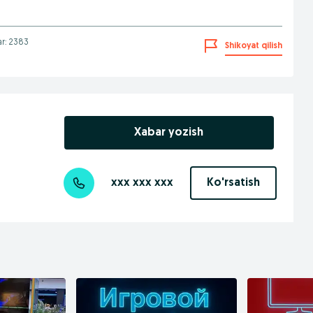
ar: 2383
Shikoyat qilish
Xabar yozish
xxx xxx xxx
Ko'rsatish