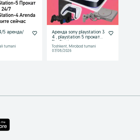
 4/5 аренда/
Аренда sony playstation 3
Ps4 p
4 , playstation 5 прокат
PlayStation
ali tumani
Toshkent, Mirobod tumani
Toshke
07/08/2026
02/08