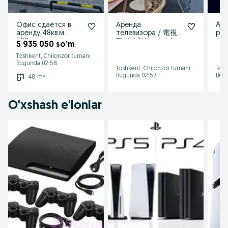
Офис сдаётся в
Аренда
Are
аренду 48кв.м
телевизора / 電視
pla
500у.е
租借 / TV rental /
аре
5 935 050 so’m
прокат LED TV/
Sma
Toshkent, Chilonzor tumani
prokat televizor
Bugunda 02:58
Toshkent, Chilonzor tumani
Tosh
Bugunda 02:57
Bug
48 m²
O'xshash e'lonlar