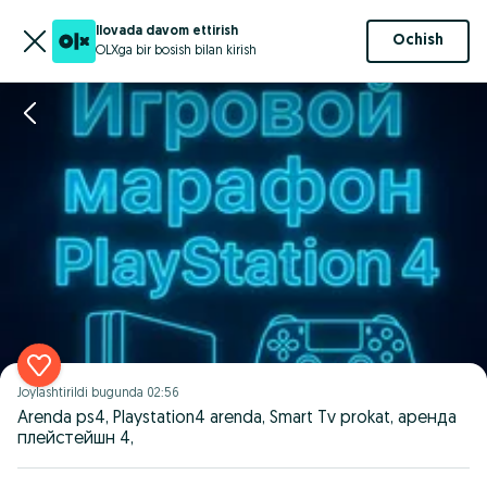
Ilovada davom ettirish
Ochish
OLXga bir bosish bilan kirish
Joylashtirildi
bugunda 02:56
Arenda ps4, Playstation4 arenda, Smart Tv prokat, аренда
плейстейшн 4,