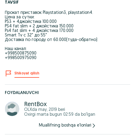
TAVSIF
Прокат приставок Playstation3, playstation4.
Цена за сутки:
PS3 + 4джойстика 100.000
PS4 fat slim + 2 джойстика 150.000
Ps4 fat slim + 4 джойстика 170.000
Smart Tv с 32" до 55"
Доставка по городу от 60.000(туда-обратно)
Наш канал:
+998500875090
+998500975090
Shikoyat qilish
FOYDALANUVCHI
RentBox
OLXda
may, 2019
beri
Oxirgi marta bugun 02:59 da bo'lgan
Muallifning boshqa e'lonlari