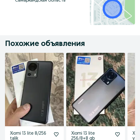
Самаркандская область
Похожие объявления
Xiomi 13 lite 8/256
Xiomi 13 lite
Xia
talik
256/8+8 gb
yang