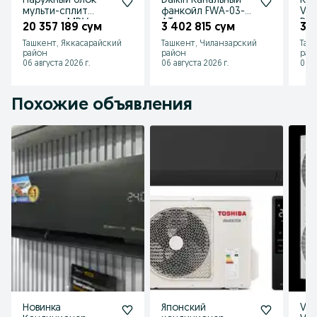
Наружный блок
Daikin Канальный
Кан
мульти-сплит
фанкойл FWA-03-
VR
системы MDV
AT
D09
20 357 189 сум
3 402 815 сум
3 9
MD5O-42HFN8
Ташкент, Яккасарайский
Ташкент, Чиланзарский
Таш
район
район
рай
06 августа 2026 г.
06 августа 2026 г.
06 а
Похожие объявления
Новинка
Японский
VRF