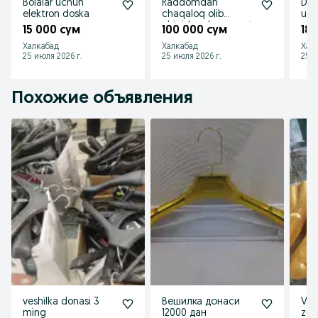
Bolalar uchun
Raddomdan
Durl
elektron doska
chaqaloq olib
uch
chiqish uchun savat
15 000 сум
100 000 сум
18
Халкабад
Халкабад
Хал
25 июля 2026 г.
25 июля 2026 г.
25 и
Похожие объявления
veshilka donasi 3
Вешилка донаси
Ves
ming
12000 дан
zur