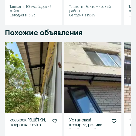
перила навес
лексан
res
Ташкент, Юнусабадский
Ташкент, Бектемирский
Таш
район
район
рай
Сегодня в 16:23
Сегодня в 15:39
Сего
Похожие объявления
козырек РЕШЁТКИ,
Установка!
Нав
покраска kovka
козырек, ролики,
пер
козырек ришотка
Решётки на Окна.
.Кл
reshotka
Козырек