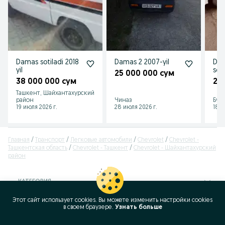
Damas sotiladi 2018
Damas 2 2007-yil
Dam
yil
soti
25 000 000 сум
38 000 000 сум
20
Ташкент, Шайхантахурский
район
Чиназ
Бух
19 июля 2026 г.
28 июля 2026 г.
18 и
Главная
Транспорт
Легковые автомобили
Chevrolet
Chevrolet -
Ташкентская область
Chevrolet - Ташкент
Chevrolet - Шайхантахурский
район
КАТЕГОРИЯ
Этот сайт использует cookies. Вы можете изменить настройки cookies
ID:
64835224
в своeм браузере.
Узнать больше
Просмотров: 6513