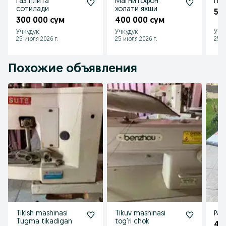
Газ плита
Магнитофон
Про
сотилади
холати яхши
50
300 000 сум
400 000 сум
Учкудук
Учкудук
Учк
25 июля 2026 г.
25 июля 2026 г.
25 и
Похожие объявления
Tikish mashinasi
Tikuv mashinasi
Рас
Tugma tikadigan
tog’ri chok
4 1