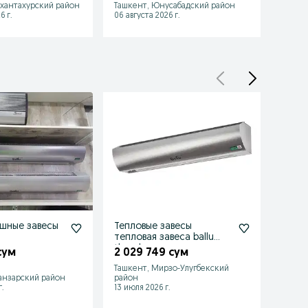
хантахурский район
Ташкент, Юнусабадский район
Ташке
6 г.
06 августа 2026 г.
06 авгу
шные завесы
Тепловые завесы
Тепло
тепловая завеса ballu
BHC-L
theadoor zavesa
сум
2 029 749 сум
4 17
Ташкент, Мирзо-Улугбекский
анзарский район
район
Ташке
.
13 июля 2026 г.
26 июл