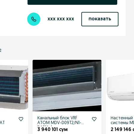
xxx xxx xxx
показать
е
Канальный блок VRF
Настенный 
-AT
ATOM MDV-D09T2/N1-
системы MD
DA5(At)
3 940 101 сум
2 149 146