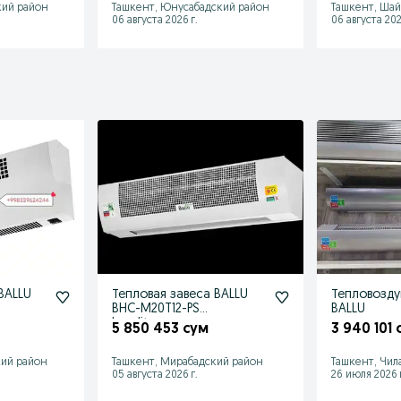
кий район
Ташкент, Юнусабадский район
Ташкент, Шай
06 августа 2026 г.
06 августа 202
BALLU
Тепловая завеса BALLU
Тепловозду
BHC-M20T12-PS
BALLU
konditsaner кандисанер
5 850 453 сум
3 940 101 
kandisaner
кий район
Ташкент, Мирабадский район
Ташкент, Чил
05 августа 2026 г.
26 июля 2026 г