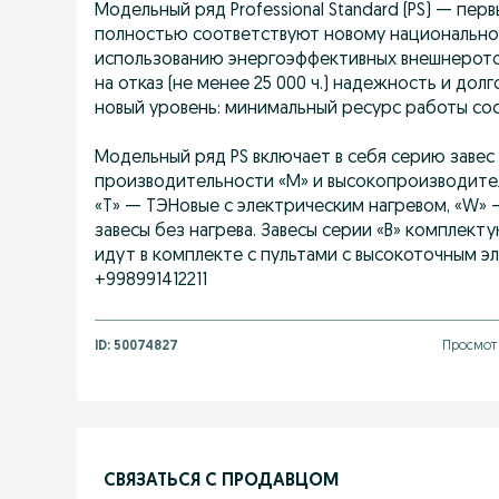
Модельный ряд Professional Standard (PS) — пер
полностью соответствуют новому национальном
использованию энергоэффективных внешнерото
на отказ (не менее 25 000 ч.) надежность и дол
новый уровень: минимальный ресурс работы сост
Модельный ряд PS включает в себя серию завес
производительности «M» и высокопроизводитель
«T» — ТЭНовые с электрическим нагревом, «W»
завесы без нагрева. Завесы серии «B» комплекту
идут в комплекте с пультами с высокоточным 
+998991412211
ID:
50074827
Просмотр
СВЯЗАТЬСЯ С ПРОДАВЦОМ