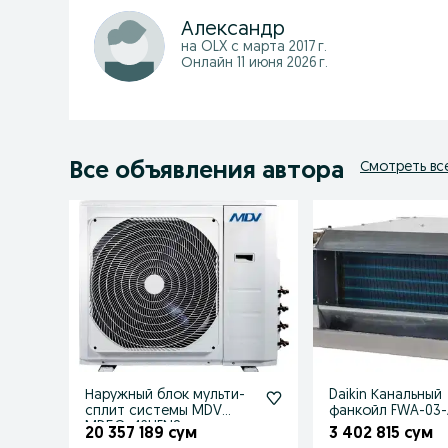
Александр
на OLX с
марта 2017 г.
Онлайн 11 июня 2026 г.
Все объявления автора
Смотреть вс
Наружный блок мульти-
Daikin Канальный
сплит системы MDV
фанкойл FWA-03
MD5O-42HFN8
20 357 189 сум
3 402 815 сум