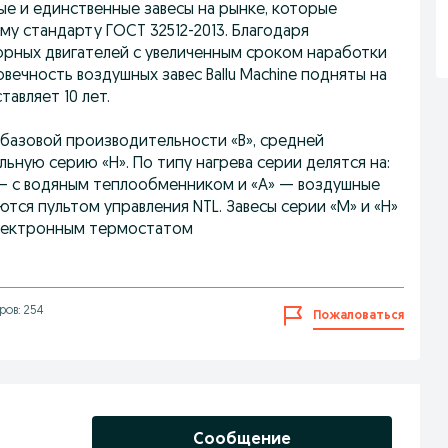
вые и единственные завесы на рынке, которые
у стандарту ГОСТ 32512-2013. Благодаря
рных двигателей с увеличенным сроком наработки
говечность воздушных завес Ballu Machine подняты на
авляет 10 лет.
 базовой производительности «B», средней
ную серию «H». По типу нагрева серии делятся на:
 — с водяным теплообменником и «A» — воздушные
ются пультом управления NTL. Завесы серии «M» и «H»
электронным термостатом
ов: 254
Пожаловаться
Сообщение