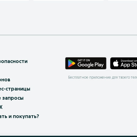
зопасности
Бесплатное приложение для твоего те
онов
ес-страницы
 запросы
X
ать и покупать?