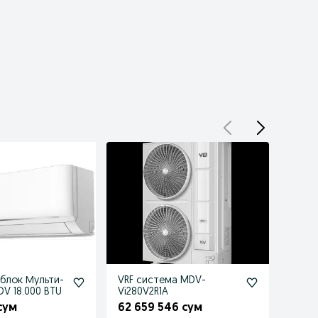
блок Мульти-
VRF система MDV-
Элект
V 18.000 BTU
Vi280V2R1A
завес
 сум
62 659 546 сум
2 98