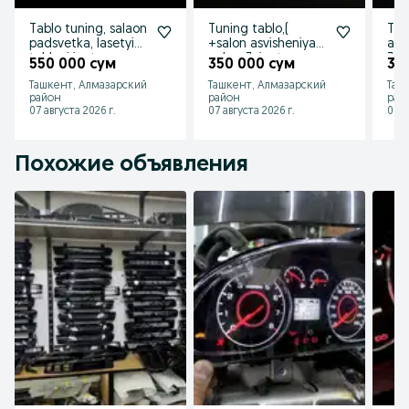
Tablo tuning, salaon
Tuning tablo,(
Tab
padsvetka, lasetyi
+salon asvisheniya),
asv
tabloni jentra
neksa 3, jentra,
3, j
550 000 сум
350 000 сум
35
fasonda tuning
lasetti
Ташкент, Алмазарский
Ташкент, Алмазарский
Таш
район
район
рай
07 августа 2026 г.
07 августа 2026 г.
07 а
Похожие объявления