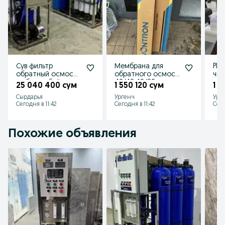
Сув фильтр
Мембрана для
PRO
обратный осмос
обратного осмоса
чис
любого объёма
40/40:40/80 энг
ваш
25 040 400 сум
1 550 120 сум
1 
оригинал йигма
арзон нархда
Сырдарья
Ургенч
Ург
эмас
факат бизда
Сегодня в 11:42
Сегодня в 11:42
Сего
Похожие объявления