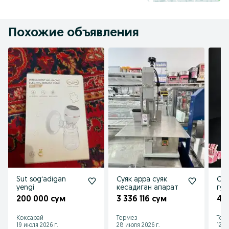
Похожие объявления
Sut sogʻadigan
Суяк арра суяк
Суя
yengi
кесадиган апарат
гу́
учу
200 000 сум
3 336 116 сум
4 
Коксарай
Термез
Тер
19 июля 2026 г.
28 июля 2026 г.
12 и