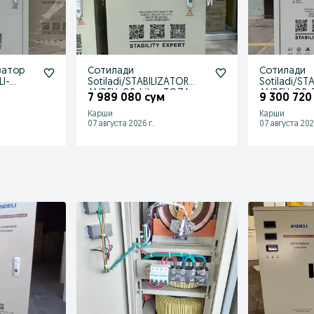
затор
Сотилади
Сотилади
I-
Sotiladi/STABILIZATOR
Sotiladi/ST
дом
ANDELI-QR-bilan TOZA
ANDELI-QR-
7 989 080 сум
9 300 720
Original SVC-40kva
SVC-30 kva
Карши
Карши
07 августа 2026 г.
07 августа 202