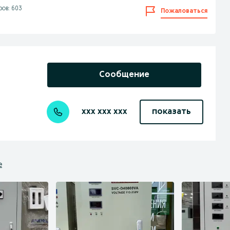
ов: 603
Пожаловаться
Сообщение
xxx xxx xxx
показать
е