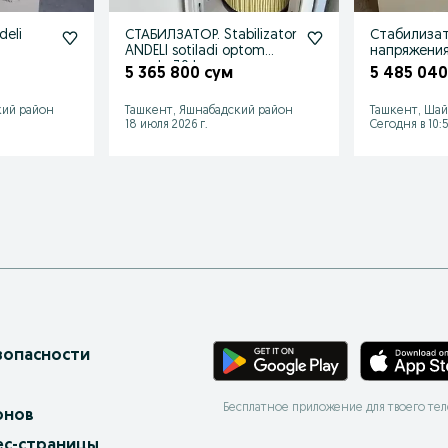
eli
СТАБИЛЗАТОР. Stabilizator
Стабилиза
ANDELI sotiladi optom
напряжения
ада
narxda 30 kv
5 365 800 сум
5 485 040
кий район
Ташкент, Яшнабадский район
Ташкент, Шай
18 июля 2026 г.
Сегодня в 10:
зопасности
Бесплатное приложение для твоего те
онов
ес-страницы