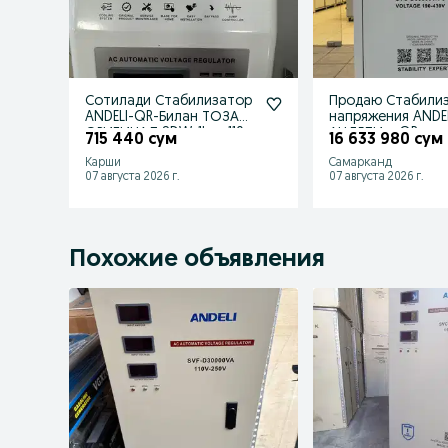
Сотилади Стабилизатор
Продаю Стабили
ANDELI-QR-Билан ТОЗА
напряжения ANDEL
ОРИГИНАЛ SDW-1kva 110-
АНДЕЛИ с QR-ко
715 440 сум
16 633 980 сум
250V
SVC-60kva-380V
Карши
Самарканд
07 августа 2026 г.
07 августа 2026 г.
Похожие объявления