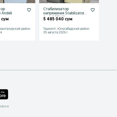
тор
Стабилизатор
Stabil
 Andeli
напряжения Stabilizator
стаб
Andeli 30kVA
 сум
5 485 040 сум
6 97
хантахурский район
Ташкент, Юнусабадский район
Ташке
54
05 августа 2026 г.
13 июл
лефона