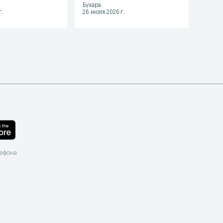
Бухара
Зараф
.
26 июля 2026 г.
05 авгу
лефона