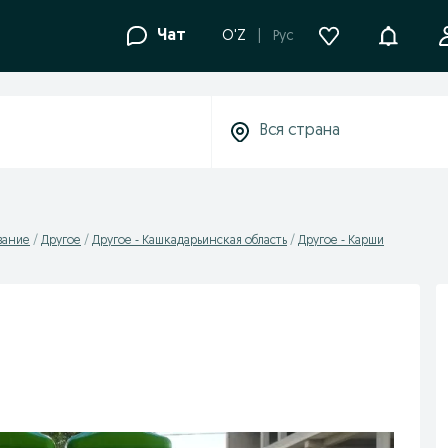
Уведомле
Чат
O'Z
Рус
вание
Другое
Другое - Кашкадарьинская область
Другое - Карши