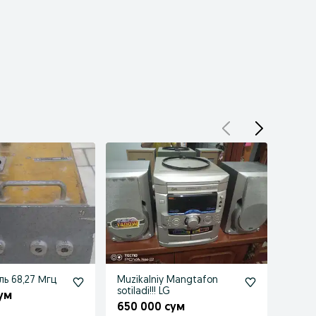
ль 68,27 Мгц
Muzikalniy Mangtafon
Усили
sotiladi!!! LG
сотил
ум
telga
650 000 сум
200 