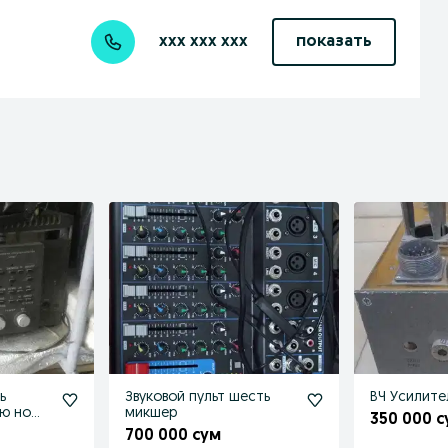
xxx xxx xxx
показать
ь
Звуковой пульт шесть
ВЧ Усилите
ю но
микшер
350 000 с
700 000 сум