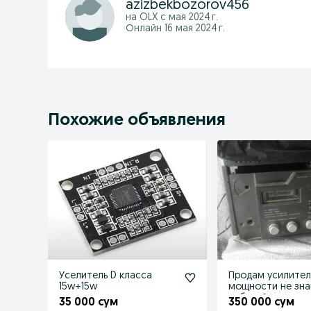
azizbekbozorov456
на OLX с
мая 2024 г.
Онлайн 16 мая 2024 г.
Похожие объявления
Уселитель D класса
Продам усилител
15w+15w
мощности не зна
рабочий
35 000 сум
350 000 сум