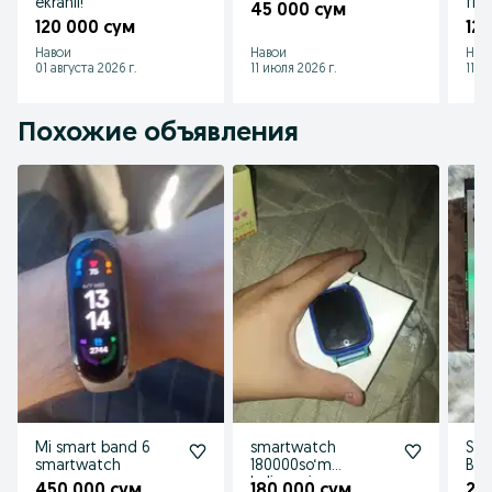
ekranli!
fle
45 000 сум
120 000 сум
12
Навои
Навои
Нав
01 августа 2026 г.
11 июля 2026 г.
11 и
Похожие объявления
Mi smart band 6
smartwatch
Sma
smartwatch
180000so‘m
Bla
keliwamiz
450 000 сум
180 000 сум
25