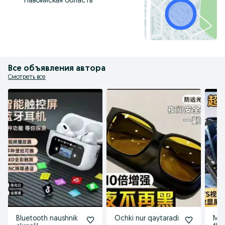
Навоийская область
Все объявления автора
Смотреть все
Bluetooth naushnik
Ochki nur qaytaradi
Mp 