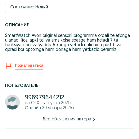
Состояние: Новый
ОПИСАНИЕ
SmartWatch Avon original sensorli programma orqali telefonga
ulanadi (ios, apk) tel va sms kelsa soatga ham keladi 7 ta
funksiyasi bor zaryadi 5-6 kunga yetadi nalichida pushti va
qorasi bor optomga ham donaga ham yetkazib beramiz
Пожаловаться
ПОЛЬЗОВАТЕЛЬ
998979644212
на OLX с
августа 2021 г.
Онлайн 20 января 2025 г.
Все объявления автора