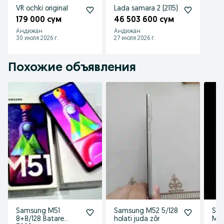
VR ochki original
Lada samara 2 (2115)
179 000 сум
46 503 600 сум
Андижан
Андижан
30 июля 2026 г.
27 июля 2026 г.
Похожие объявления
Samsung M51
Samsung M52 5/128
Sam
8+8/128 Batare
holati juda zõr
M3