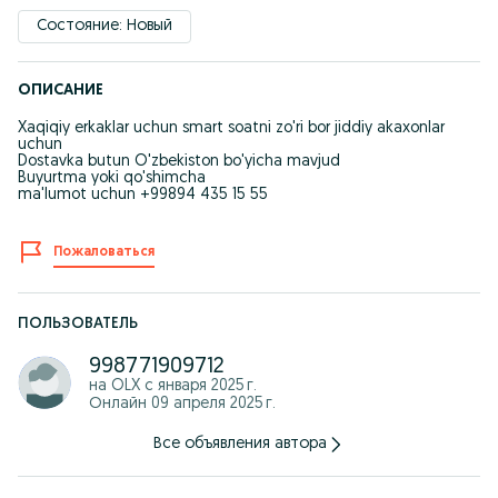
Состояние: Новый
ОПИСАНИЕ
Xaqiqiy erkaklar uchun smart soatni zo'ri bor jiddiy akaxonlar
uchun
Dostavka butun O'zbekiston bo'yicha mavjud
Buyurtma yoki qo'shimcha
ma'lumot uchun +99894 435 15 55
Пожаловаться
ПОЛЬЗОВАТЕЛЬ
998771909712
на OLX с
января 2025 г.
Онлайн 09 апреля 2025 г.
Все объявления автора