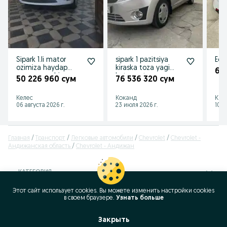
Sipark 1.li mator
sipark 1 pazitsiya
Ediy
ozimiza haydap
kiraska toza yagi
64
yurgan moshina
kota mator
50 226 960 сум
76 536 320 сум
Келес
Коканд
Кит
06 августа 2026 г.
23 июля 2026 г.
10 и
Главная
Транспорт
Легковые автомобили
Chevrolet
Chevrolet -
Андижанская область
Chevrolet - Андижан
КАТЕГОРИЯ
Этот сайт использует cookies. Вы можете изменить настройки cookies
ID:
60027264
в своeм браузере.
Узнать больше
Просмотров: 3999
Закрыть
Позвонить / SMS
Сообщение