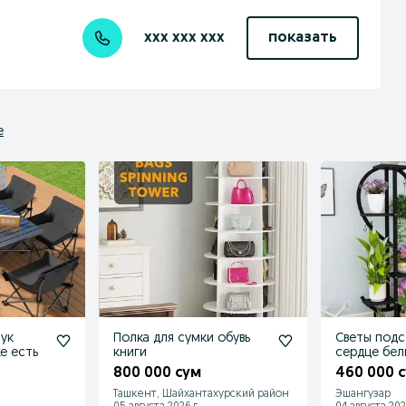
xxx xxx xxx
показать
е
тук
Полка для сумки обувь
Светы подс
е есть
книги
сердце бел
есть
800 000 сум
460 000 
Ташкент, Шайхантахурский район
Эшангузар