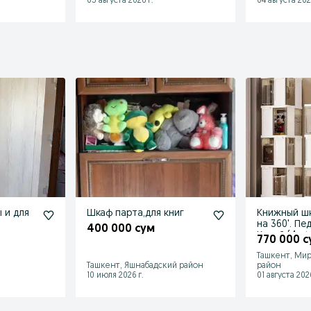
05 августа 2026 г.
04 августа 202
 и для
Шкаф парта,для книг
Книжный ш
на 360'. Пе
400 000 сум
Китай (
770 000 с
Ташкент, Мир
Ташкент, Яшнабадский район
район
10 июля 2026 г.
01 августа 2026