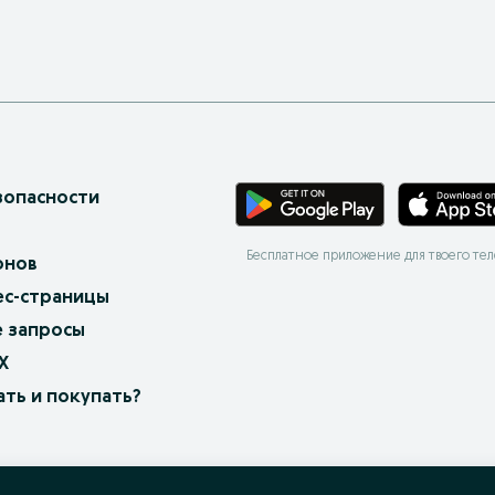
зопасности
Бесплатное приложение для твоего те
онов
ес-страницы
 запросы
X
ать и покупать?