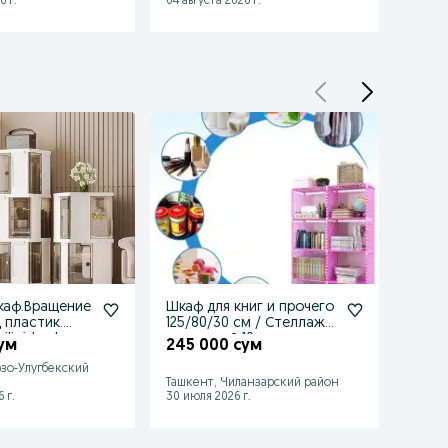
6 г.
04 августа 2026 г.
02 авгу
каф.Вращение
Шкаф для книг и прочего
Шкаф
д пластик.
125/80/30 см / Стеллаж
комн
4 etajligidan bor
сдвоенный 10 полок
ум
245 000 сум
200 
зо-Улугбекский
Ташкент, Чиланзарский район
Ташке
 г.
30 июля 2026 г.
04 авгу