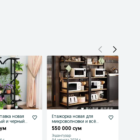
тавка новая
Етажорка новая для
Масс
ый и черный
микроволновки и всё
расс
можно поставить
сум
550 000 сум
9 15
Эшангузар
Эшанг