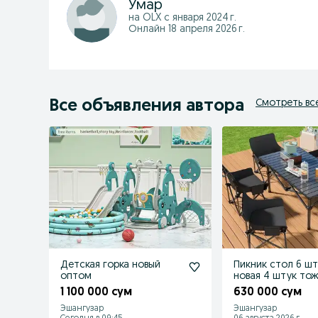
Умар
на OLX с
января 2024 г.
Онлайн 18 апреля 2026 г.
Все объявления автора
Смотреть вс
Детская горка новый
Пикник стол 6 ш
оптом
новая 4 штук тож
1 100 000 сум
630 000 сум
Эшангузар
Эшангузар