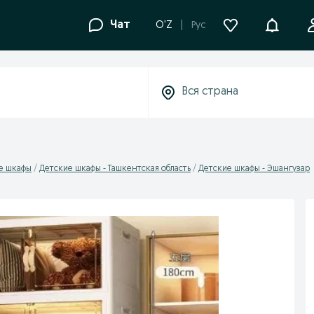
Уведомле
Чат
O'Z
Рус
е шкафы
Детские шкафы - Ташкентская область
Детские шкафы - Эшангузар