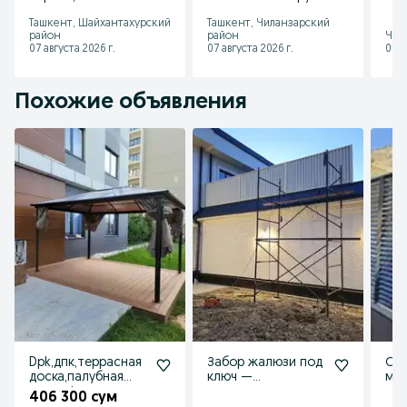
ограждения,
ия, naves, лексан,
огр
Ташкент, Шайхантахурский
Ташкент, Чиланзарский
забор, zabor, temir
стеклянный навес,
zab
район
район
Чар
reshyotka
козырёк
07 августа 2026 г.
07 августа 2026 г.
07 а
Похожие объявления
Dpk,дпк,террасная
Забор жалюзи под
Со
доска,палубная
ключ —
мет
доска,фасадные
современно,
за
406 300 сум
панели,хай тек
надежно,
кра