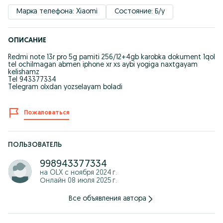
Марка телефона: Xiaomi
Состояние: Б/у
ОПИСАНИЕ
Redmi note 13r pro 5g pamiti 256/12+4gb karobka dokument 1qol
tel ochilmagan abmen iphone xr xs aybi yogiga naxtgayam
kelishamz
Tel 943377334
Telegram olxdan yozselayam boladi
Пожаловаться
ПОЛЬЗОВАТЕЛЬ
998943377334
на OLX с
ноября 2024 г.
Онлайн 08 июля 2025 г.
Все объявления автора