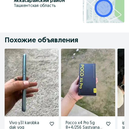
Яккасарайский район
Ташкентская область
Похожие объявления
Vivo y31 karobka
Pocco x4 Pro 5g
iph
dak yoq
8+4/256 Sastyana
sro