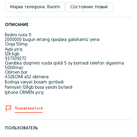
Марка телефона: Xiaomi
Состояние: Новый
ОПИСАНИЕ
Redmi note 11
2000000 bugun ertang ojaqlara galishamiz yena
Orqa 50mp
Aybi yoʻq
128.6gb
937509272
Qarobka doqmeti rusda qoldi 5 oy bomadi telefon olganima
5000mac
Obmen bor
A32BOMI a52 obmena
Boshqa varyat bosam goʻriladi
Pamiyati 128gb bosa yaxshi boʻlardi
Iphone OBMEN yoʻq
Пожаловаться
ПОЛЬЗОВАТЕЛЬ