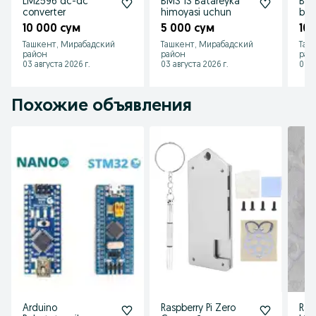
LM2596 dc-dc
BMS 1S Batareyka
BMS
converter
himoyasi uchun
bat
10 000 сум
5 000 сум
10
Ташкент, Мирабадский
Ташкент, Мирабадский
Таш
район
район
рай
03 августа 2026 г.
03 августа 2026 г.
01 а
Похожие объявления
Arduino
Raspberry Pi Zero
Ras