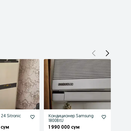
 24 Sitronic
Кондиционер Samsung
Конд
1800BtU
18" Ko
 сум
1 990 000 сум
2 00