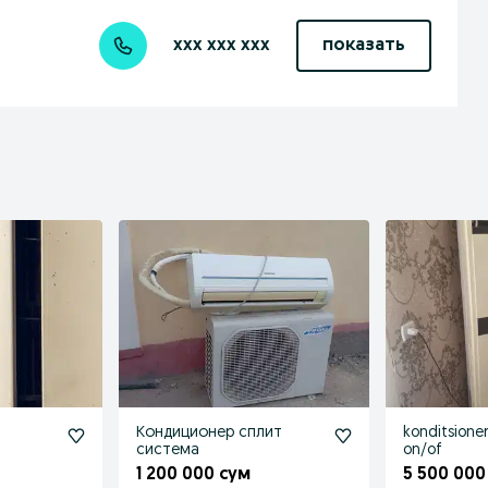
xxx xxx xxx
показать
Кондиционер сплит
konditsioner
система
on/of
1 200 000 сум
5 500 000