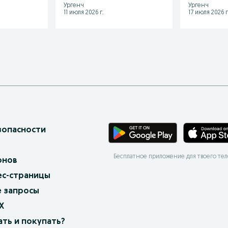
Ургенч
Ургенч
11 июля 2026 г.
17 июля 2026 г
зопасности
Бесплатное приложение для твоего те
онов
ес-страницы
 запросы
X
ать и покупать?