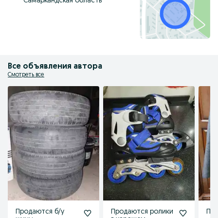
Самаркандская область
Все объявления автора
Смотреть все
Продаются б/у
Продаются ролики
Про