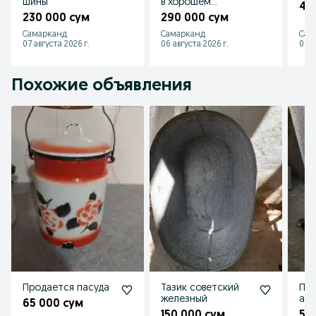
шины
в хорошем
40
состоянии
230 000 сум
290 000 сум
Самарканд
Самарканд
Сам
07 августа 2026 г.
06 августа 2026 г.
03 а
Похожие объявления
Продается пасуда
Тазик советский
Пр
железный
ам
65 000 сум
коб
150 000 сум
50