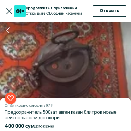
Продолжить в приложении
Открыть
Открывайте OLX одним касанием
Опубликовано
сегодня в 07:14
Предохранитель 500ват авган казан 8литров новые
неиспользовли договори
400 000 сум
Договорная