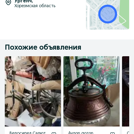
Ургенч
,
Хорезмская область
Похожие объявления
Велосипед Салют
Avgon qozon
Со