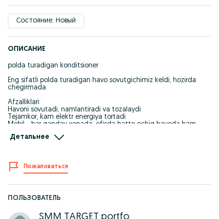
Состояние: Новый
ОПИСАНИЕ
polda turadigan konditsioner
Eng sifatli polda turadigan havo sovutgichimiz keldi, hozirda
chegirmada
Afzalliklari:
Havoni sovutadi, namlantiradi va tozalaydi
Tejamkor, kam elektr energiya tortadi
Mobil - har qanday xonada, ofisda hatto ochiq havoda ham
foydalanish mumkin
Детальнее
5L suv idishi mavjud - 12 soatgacha salqinlantiradi
Xavfsiz, freon ishlatmaydi
To'lovni mahsulotni qo'lingizga olganda qilasiz
Пожаловаться
Mahsulot narxi: 367.000 so'm
Ўзбекиситон Бўйлаб Етказиб бериш Хизмати
ПОЛЬЗОВАТЕЛЬ
SMM TARGET portfo