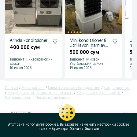
Arinda konditsioner
Mini konditsioner 8
Uy 
Litr.Havoni namlaydi
hav
400 000 сум
va sovutadi.
kon
500 000 сум
57
Por
Ташкент, Яккасарайский
Ташкент, Мирзо-
Таш
A
район
Улугбекский район
рай
10 июля 2026 г.
19 июля 2026 г.
22 и
Главная
Электроника
Климатическое оборудование
Кондиционеры
Кондиционеры - Ташкентская область
Кондиционеры - Ташкент
Кондиционеры - Мирабадский район
КАТЕГОРИЯ
Этот сайт использует cookies. Вы можете изменить настройки cookies
ID:
59566091
в своeм браузере.
Узнать больше
Просмотров: 1298