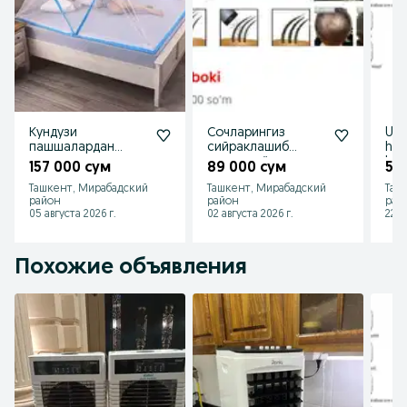
Кундузи
Сочларингиз
Uy 
пашшалардан
сийраклашиб
hav
тунда чивинлардан
кетдими ёки
kon
157 000 сум
89 000 сум
57
чарчаганлар учун
олдингидек қалин
Por
Ташкент, Мирабадский
Ташкент, Мирабадский
Таш
эмасми Учрашувл
A
район
район
рай
05 августа 2026 г.
02 августа 2026 г.
22 и
Похожие объявления