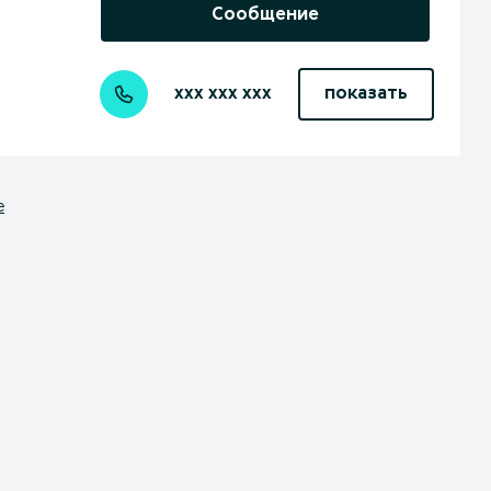
Сообщение
xxx xxx xxx
показать
е