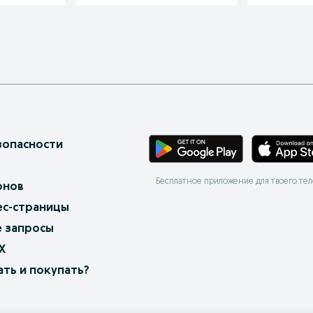
зопасности
Бесплатное приложение для твоего те
онов
ес-страницы
 запросы
X
ать и покупать?