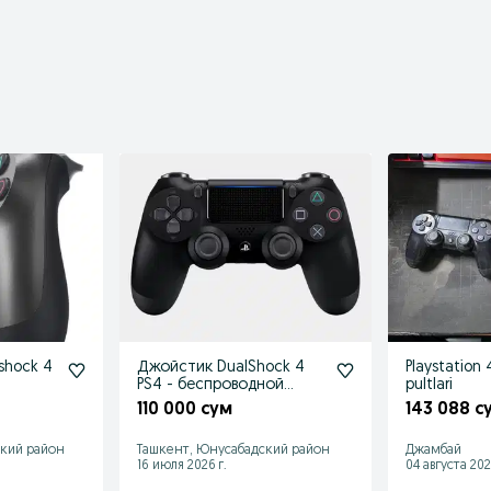
lshock 4
Джойстик DualShock 4
Playstation 
PS4 - беспроводной
pultlari
контроллер
110 000 сум
143 088 с
ский район
Ташкент, Юнусабадский район
Джамбай
16 июля 2026 г.
04 августа 202