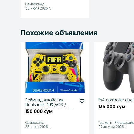
Самарканд
30 июля 2026 г.
Похожие объявления
Геймпад джойстик
Ps4 controller dua
Dualshock 4 PC/iOS /
135 000 сум
Android / Playstation 3-4
150 000 сум
Самарканд
Ташкент, Яккасарай
28 июля 2026 г.
07 августа 2026 г.