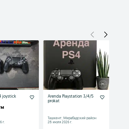
4 joystick
Arenda Playstation 3/4/5
Акция
prokat
(Дуал
Plays
ум
180 
комп
Ташкент, Мирабадский район
Ташке
6 г.
28 июля 2026 г.
03 авгу