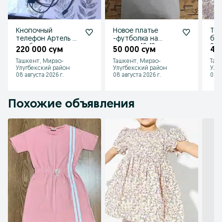
Кнопочный
Новое платье
Тон
телефон Артель Х5
-футболка на
брю
в рабочем
девочку 10-12
8-1
220 000 сум
50 000 сум
40
состоянии
лет,недорого
Ташкент, Мирзо-
Ташкент, Мирзо-
Таш
Улугбекский район
Улугбекский район
Улу
08 августа 2026 г.
08 августа 2026 г.
08 а
Похожие объявления