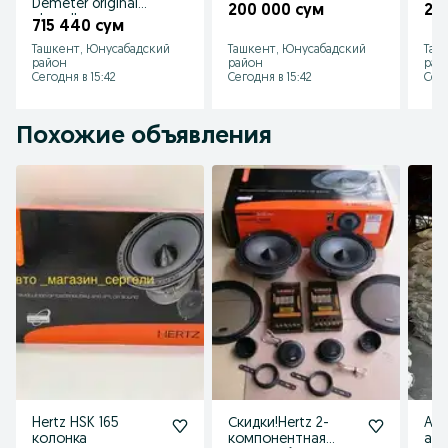
Demeter original
200 000 сум
23
chexollar
715 440 сум
Ташкент, Юнусабадский
Ташкент, Юнусабадский
Таш
район
район
рай
Сегодня в 15:42
Сегодня в 15:42
Сего
Похожие объявления
Hertz HSK 165
Скидки!Hertz 2-
Alb
колонка
компонентная
alib