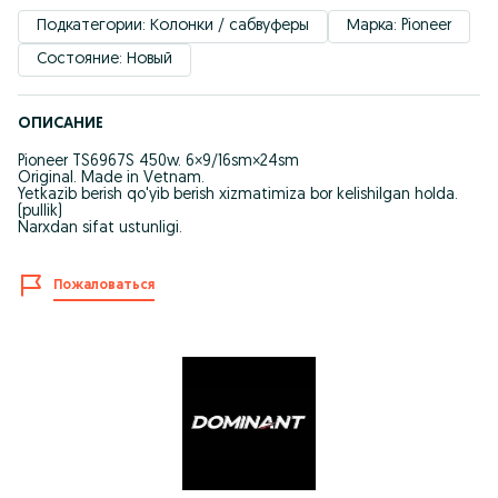
Подкатегории: Колонки / сабвуферы
Марка: Pioneer
Состояние: Новый
ОПИСАНИЕ
Pioneer TS6967S 450w. 6×9/16sm×24sm
Original. Made in Vetnam.
Yetkazib berish qo'yib berish xizmatimiza bor kelishilgan holda.
(pullik)
Narxdan sifat ustunligi.
Пожаловаться