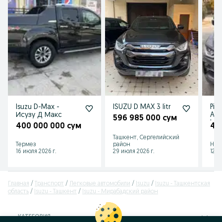
Isuzu D-Max -
ISUZU D MAX 3 litr
Pik
Исузу Д Макс
Are
596 985 000 сум
beri
400 000 000 сум
47
Ташкент, Сергелийский
Термез
район
Нав
16 июля 2026 г.
29 июля 2026 г.
12 и
Главная
Транспорт
Легковые автомобили
Isuzu
Isuzu - Ташкентская
область
Isuzu - Ташкент
Isuzu - Мирабадский район
КАТЕГОРИЯ