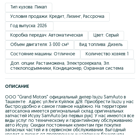
Тип кузова: Пикап
Условия продажи: Кредит, Лизинг, Рассрочка
Год выпуска: 2026 
Коробка передач: Автоматическая
Цвет: Серый
Объем двигателя: 3 000 см³
Вид топлива: Дизель
Состояние машины: Отличное
Количество хозяев: 1
Доп. опции: Растаможена, Электрозеркала, Эл. 
стеклоподъемники, Кондиционер, Охранная система
ОПИСАНИЕ
ООО "Grand Motors" официальный дилер Isuzu SamAuto в
Ташкенте . Адрес ул.Янги Куйлюк д28. Приобрести Isuzu у нас
быстро,удобно и самое главное надёжно. На территории
автосалона имеется региональный склад оригинальных
запчастей Исузу SamAuto (из первых рук). У нас имеются все
виды услуг по техническому и гарантийному обслуживанию
авто Исузу. Скидки постоянным клиентам при покупке
запасных частей и в сервисном обслуживании. Выгодный
кредит и лизинг от проверенных и надёжных банков или
лизинговых компаний. Звоните! Приезжайте! Приобретайте!