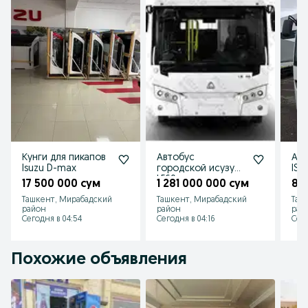
Форма оплаты любая.

 Приезжайте!

 Звоните!

 Доставка договора и авто в любую точку Узбекистана.
Кунги для пикапов
Автобус
Авт
Isuzu D-max
городской исузу
ISU
LE60 с
17 500 000 сум
1 281 000 000 сум
86
кондиционером
Ташкент, Мирабадский
Ташкент, Мирабадский
Таш
район
район
рай
Сегодня в 04:54
Сегодня в 04:16
Сего
Похожие объявления